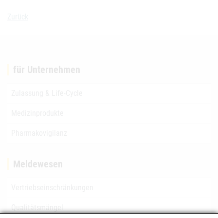
Zurück
für Unternehmen
Zulassung & Life-Cycle
Medizinprodukte
Pharmakovigilanz
Meldewesen
Vertriebseinschränkungen
Qualitätsmängel