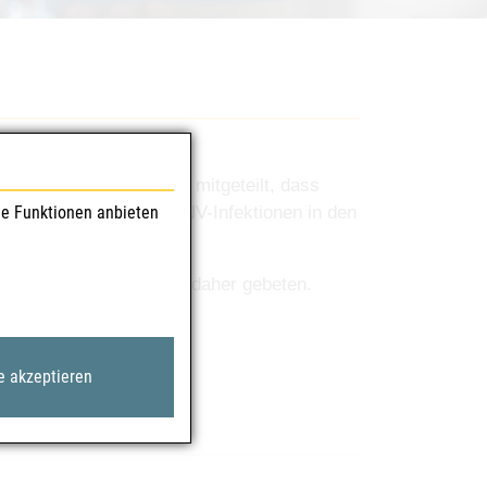
er kroatischen Behörde mitgeteilt, dass
le Funktionen anbieten
 humane autochthone WNV-Infektionen in
den
nd.
nderselektionen wird daher gebeten.
e akzeptieren