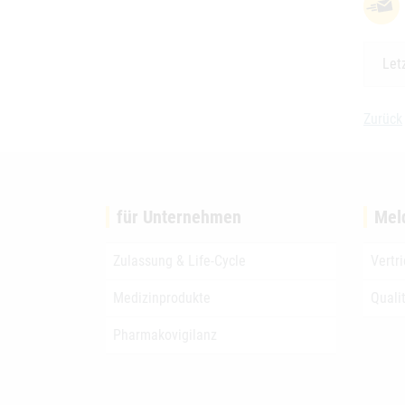
Let
Zurück
für Unternehmen
Mel
Zulassung & Life-Cycle
Vertr
Medizinprodukte
Quali
Pharmakovigilanz