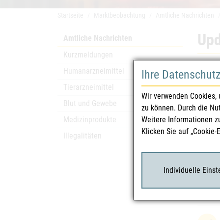
Startseite
Marktbeobachtung
Amtliche Nachrichten
Upd
Amtliche Nachrichten
Kurzmeldungen
Sicher
Humanarzneimittel
Ihre Datenschut
Dem B
Tierarzneimittel
Wir verwenden Cookies, 
zusät
Blut und Gewebe
zu können. Durch die Nu
Regio
Medizinprodukte
Weitere Informationen z
Um en
Klicken Sie auf „Cookie-
Illegalitäten
Dow
Individuelle Eins
Upd
attach_file