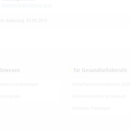
haemovigilanz@basg.gv.at
zte Änderung: 03.09.2019
dewesen
für Gesundheitsberufe
iebseinschränkungen
Sicherheitsinformationen (DHP
tätsmängel
Österreichisches Arzneibuch
Klinische Prüfungen