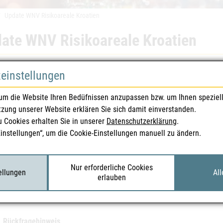
Update WNV Risikoareale Kroatien
ate WNV Risikoareale Kroatien
heitsinformation | Blut & Gewebe | 27.08.2018
zeinstellungen
undesamt für Sicherheit im Gesundheitswesen
wurde von d
um die Website Ihren Bedüfnissen anzupassen bzw. um Ihnen speziel
zlich zu den bereits bekannten Regionen weiter
e bestätigte
tzung unserer Website erklären Sie sich damit einverstanden.
nen Zagreb, Zagreb Stadt und Vukovar-Srijem aufgetreten si
u Cookies erhalten Sie in unserer
Datenschutzerklärung
.
tsprechende Beachtung in den Anamnesegesprächen und Spe
Einstellungen“, um die Cookie-Einstellungen manuell zu ändern.
nloads
Nur erforderliche Cookies
tellungen
All
erlauben
ate WNV Kroatien 27.08.2018
| 88 KB
Rückfragehinweis