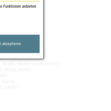
le Funktionen anbieten
e akzeptieren
ämlich:
1, HE3808, HK6308, HV9446, HW7314
94, HF1553, HW3573
6902
6, HJ6146
37, HW8597