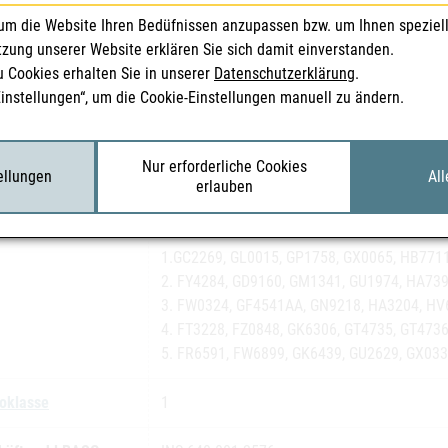
ssungsnummer(n)
1. 1-29516
um die Website Ihren Bedüfnissen anzupassen bzw. um Ihnen speziel
2. 1-29517
tzung unserer Website erklären Sie sich damit einverstanden.
3. 1-29546
u Cookies erhalten Sie in unserer
Datenschutzerklärung
.
4. 1-29547
Einstellungen“, um die Cookie-Einstellungen manuell zu ändern.
5. 1-29548
ssungsinhaberIn
1A Pharma GmbH
Nur erforderliche Cookies
tellungen
All
erlauben
gennummer(n)
Alle in der Laufzeit befindlichen Chargen, n
1.GC2269, GL0015, GP1758, GX0065, HB771
2. FY4284, GD9160, GM1341, GU1974, HA73
3. FW0324, GF4541AA, GN9218, HA3204, HV
4. FT3228, FZ0848, GK6306, GT4735, GT473
5. FR6591, FW6899, GK6439, GU2629, GX03
koklasse
1