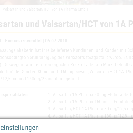
Valsartan und Valsartan/HCT von 1A Pharma GmbH
sartan und Valsartan/HCT von 1A
f | Humanarzneimittel | 06.07.2018
lassungsinhaberin hat ihre belieferten Kundinnen und Kunden mit Sch
tionsbedingte Verunreinigung des Wirkstoffs festgestellt wurde. Es 
. Deswegen wird ein vorsorglicher Rückruf aller am Markt befindli
bletten“ der Stärken 80mg und 160mg sowie „Valsartan/HCT 1A Phar
/12,5 mg und 160mg/25 mg durchgeführt.
eispezialitäten
1. Valsartan 1A Pharma 80 mg –Filmtablett
2. Valsartan 1A Pharma 160 mg – Filmtable
3. Valsartan/HCT 1A Pharma 80 mg/12,5 mg 
4. Valsartan/HCT 1A Pharma 160mg/12,5 mg
5. Valsartan/HCT 1A Pharma 160 mg/25 mg -
zeinstellungen