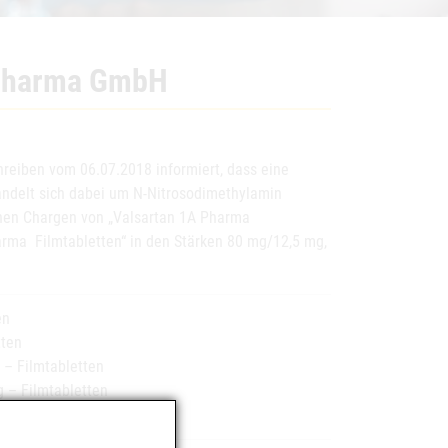
 Pharma GmbH
reiben vom 06.07.2018 informiert, dass eine
handelt sich dabei um N-Nitrosodimethylamin
chen Chargen von „Valsartan 1A Pharma
ma Filmtabletten“ in den Stärken 80 mg/12,5 mg,
en
tten
– Filmtabletten
 – Filmtabletten
 Filmtabletten