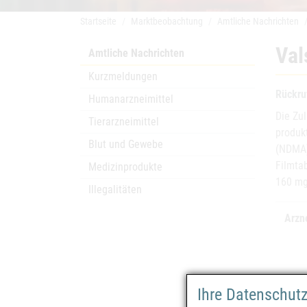
Startseite
Marktbeobachtung
Amtliche Nachrichten
Val
Amtliche Nachrichten
Kurzmeldungen
Rückru
Humanarzneimittel
Die Zu
Tierarzneimittel
produk
Blut und Gewebe
(NDMA)
Filmta
Medizinprodukte
160 mg
Illegalitäten
Arzn
Ihre Datenschut