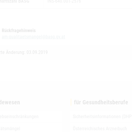
häftszahl BASG
INS-640.001-2576
Rückfragehinweis
am-qualitaetsmangel@basg.gv.at
zte Änderung: 03.09.2019
dewesen
für Gesundheitsberufe
iebseinschränkungen
Sicherheitsinformationen (DHP
tätsmängel
Österreichisches Arzneibuch