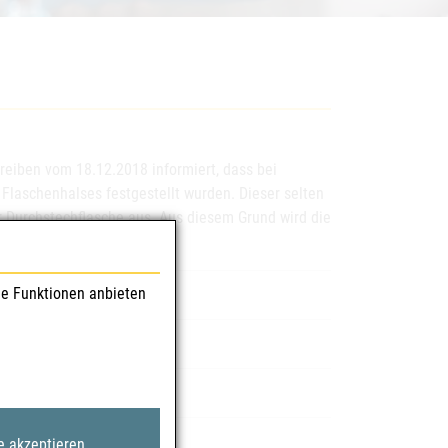
reiben vom 18.12.2018 informiert, dass bei
laschenhalses festgestellt wurden. Dieser selten
r Durchstechflasche aus. Aus diesem Grund wird die
le Funktionen anbieten
Injektionslösung
parate GmbH
e akzeptieren