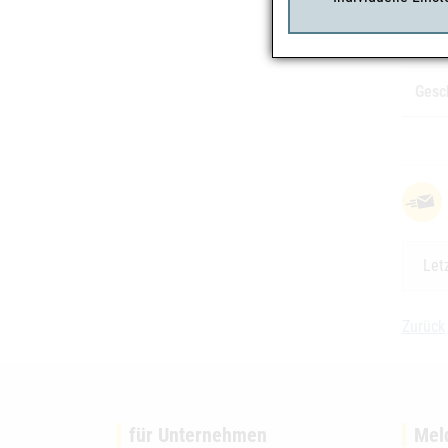
Risi
Gesc
Let
Zurück
für Unternehmen
Mel