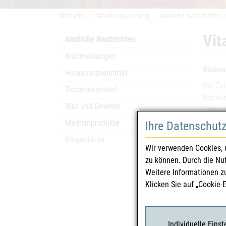
Startseite
Marktbeobachtung
Amtliche Nachrichten
Vit
Amtliche Nachrichten
Kurzmeldungen
Rückru
Humanarzneimittel
Die Zu
Tierarzneimittel
Nachun
Blut und Gewebe
vorkom
oben g
Medizinprodukte
Ihre Datenschut
Illegalitäten
Wir verwenden Cookies, 
Arzn
zu können. Durch die Nu
Weitere Informationen z
Zula
Klicken Sie auf „Cookie-
Zula
Char
Individuelle Eins