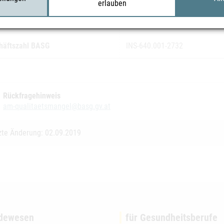
erlauben
koklasse
1
häftszahl BASG
INS-640.001-2732
Rückfragehinweis
am-qualitaetsmangel@basg.gv.at
zte Änderung: 02.09.2019
dewesen
für Gesundheitsberufe