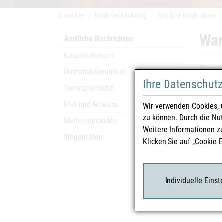
Startseite
Marktbeobachtung
Amtliche Nachrichten
War
Amtliche Nachrichten
Kurzmeldungen
Illegal
Humanarzneimittel
Ihre Datenschut
MMS (Mi
Tierarzneimittel
CDS) s
Blut und Gewebe
Wir verwenden Cookies, 
alterna
zu können. Durch die Nu
behaupt
Medizinprodukte
Weitere Informationen z
ein Ga
Illegalitäten
Klicken Sie auf „Cookie-
Lesen 
Sollten
Individuelle Eins
die fü
Gesund