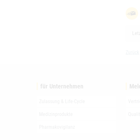
Let
Zurück
für Unternehmen
Mel
Zulassung & Life-Cycle
Vertr
Medizinprodukte
Quali
Pharmakovigilanz