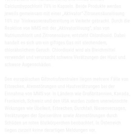
Calciumhypochlorit 70% in Kapseln. Beide Produkte werden
jeweils gemeinsam mit einer „Aktivator“-Zitronensäurelösung
10% zur Trinkwasseraufbereitung in Verkehr gebracht. Durch die
Reaktion von MMS mit der „Aktivatorlösung“, also von
Natriumchlorit und Zitronensäure, entsteht Chlordioxid. Dabei
handelt es sich um ein giftiges Gas mit stechendem,
chlorähnlichem Geruch. Chlordioxid wird als Bleichmittel
verwendet und verursacht schwere Verätzungen der Haut und
schwere Augenschäden.
Den europäischen Giftnotrufzentralen liegen mehrere Fälle von
Erbrechen, Atemstörungen und Hautverätzungen bei der
Einnahme von MMS vor. In Ländern wie Großbritannien, Kanada,
Frankreich, Schweiz und den USA wurden zudem unerwünschte
Wirkungen wie Übelkeit, Erbrechen, Durchfall, Nierenversagen,
Verätzungen der Speiseröhre sowie Atemstörungen durch
Schäden an roten Blutkörperchen beobachtet. In Österreich
liegen zurzeit keine derartigen Meldungen vor.