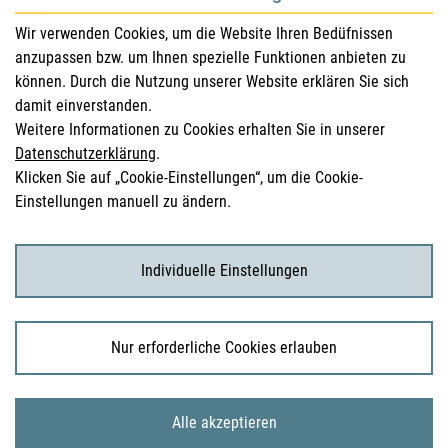
für Gesundheitsberufe
Wir verwenden Cookies, um die Website Ihren Bedüfnissen
anzupassen bzw. um Ihnen spezielle Funktionen anbieten zu
Sicherheitsinformationen (DHPC)
können. Durch die Nutzung unserer Website erklären Sie sich
Österreichisches Arzneibuch
damit einverstanden.
Weitere Informationen zu Cookies erhalten Sie in unserer
Klinische Prüfungen
Datenschutzerklärung
.
Klicken Sie auf „Cookie-Einstellungen“, um die Cookie-
Einstellungen manuell zu ändern.
für KonsumentInnen
Arzneimittel
Individuelle Einstellungen
Klinische Studien
Nur erforderliche Cookies erlauben
© 2026 Bundesamt für Sicherheit im Gesundheitswesen
Alle akzeptieren