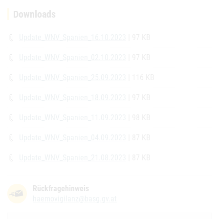
Downloads
Update_WNV_Spanien_16.10.2023
| 97 KB
attach_file
Update_WNV_Spanien_02.10.2023
| 97 KB
attach_file
Update_WNV_Spanien_25.09.2023
| 116 KB
attach_file
Update_WNV_Spanien_18.09.2023
| 97 KB
attach_file
Update_WNV_Spanien_11.09.2023
| 98 KB
attach_file
Update_WNV_Spanien_04.09.2023
| 87 KB
attach_file
Update_WNV_Spanien_21.08.2023
| 87 KB
attach_file
Rückfragehinweis
haemovigilanz@basg.gv.at