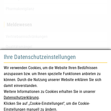
Pharmakovigilanz
Meldewesen
Vertriebseinschränkungen
Qualitätsmängel
Ihre Datenschutzeinstellungen
für Gesundheitsberufe
Wir verwenden Cookies, um die Website Ihren Bedüfnissen
anzupassen bzw. um Ihnen spezielle Funktionen anbieten zu
Sicherheitsinformationen (DHPC)
können. Durch die Nutzung unserer Website erklären Sie sich
Österreichisches Arzneibuch
damit einverstanden.
Weitere Informationen zu Cookies erhalten Sie in unserer
Klinische Prüfungen
Datenschutzerklärung
.
Klicken Sie auf „Cookie-Einstellungen“, um die Cookie-
Einstellungen manuell zu ändern.
für KonsumentInnen