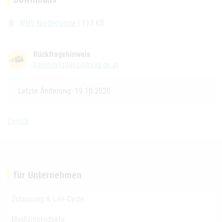
WNV Niederlande
| 113 KB
attach_file
Rückfragehinweis
haemovigilanz@basg.gv.at
Letzte Änderung: 19.10.2020
Zurück
für Unternehmen
Zulassung & Life-Cycle
Medizinprodukte