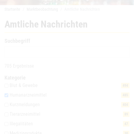
Startseite
Marktbeobachtung
Amtliche Nachrichten
Amtliche Nachrichten
Suchbegriff
705 Ergebnisse
Kategorie
Blut & Gewebe
494
Humanarzneimittel
485
Kurzmeldungen
404
Tierarzneimittel
89
Illegalitäten
47
Medizinprodukte
30