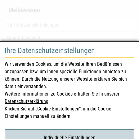
Meldewesen
Vertriebseinschränkungen
Qualitätsmängel
Ihre Datenschutzeinstellungen
für Gesundheitsberufe
Wir verwenden Cookies, um die Website Ihren Bedüfnissen
anzupassen bzw. um Ihnen spezielle Funktionen anbieten zu
Sicherheitsinformationen (DHPC)
können. Durch die Nutzung unserer Website erklären Sie sich
Österreichisches Arzneibuch
damit einverstanden.
Weitere Informationen zu Cookies erhalten Sie in unserer
Klinische Prüfungen
Datenschutzerklärung
.
Klicken Sie auf „Cookie-Einstellungen“, um die Cookie-
Einstellungen manuell zu ändern.
für KonsumentInnen
Arzneimittel
Individuelle Einstellungen