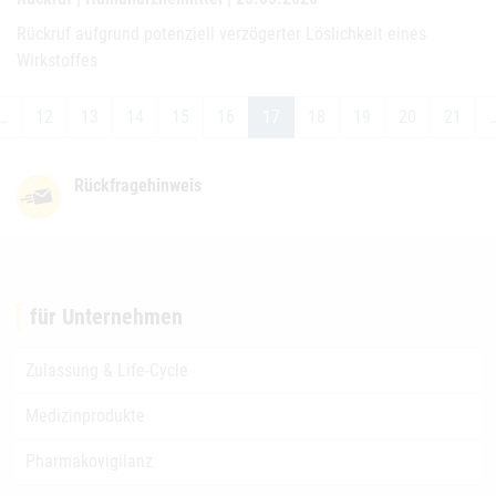
Rückruf aufgrund potenziell verzögerter Löslichkeit eines
Wirkstoffes
…
12
13
14
15
16
17
18
19
20
21
Rückfragehinweis
für Unternehmen
Zulassung & Life-Cycle
Medizinprodukte
Pharmakovigilanz