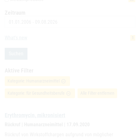
Zeitraum
Datum
What's new
1
Suchen
Aktive Filter
Kategorie: Humanarzneimittel
remove_circle_outline
Kategorie: für Gesundheitsberufe
Alle Filter entfernen
remove_circle_outline
Erythromycin, mikronisiert
Rückruf | Humanarzneimittel | 17.09.2020
Rückruf von Wirkstoffchargen aufgrund von möglicher