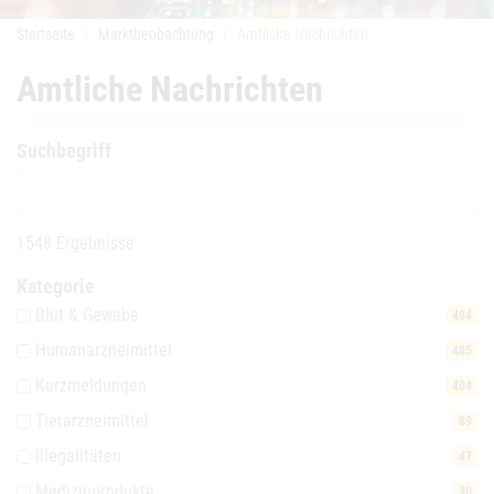
Startseite
Marktbeobachtung
Amtliche Nachrichten
Amtliche Nachrichten
Suchbegriff
1548 Ergebnisse
Kategorie
Blut & Gewebe
494
Humanarzneimittel
485
Kurzmeldungen
404
Tierarzneimittel
89
Illegalitäten
47
Medizinprodukte
30