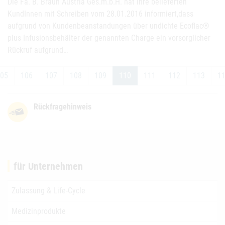
Die Fa. B. Braun Austria Ges.m.b.H. hat ihre belieferten
KundInnen mit Schreiben vom 28.01.2016 informiert,dass
aufgrund von Kundenbeanstandungen über undichte Ecoflac®
plus Infusionsbehälter der genannten Charge ein vorsorglicher
Rückruf aufgrund…
05
106
107
108
109
110
111
112
113
1
Rückfragehinweis
für Unternehmen
Zulassung & Life-Cycle
Medizinprodukte