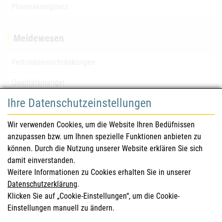
Pharmakovigilanz
Meldewesen
Vertriebseinschränkungen
Qualitätsmängel
Ihre Datenschutzeinstellungen
für Gesundheitsberufe
Wir verwenden Cookies, um die Website Ihren Bedüfnissen
anzupassen bzw. um Ihnen spezielle Funktionen anbieten zu
Sicherheitsinformationen (DHPC)
können. Durch die Nutzung unserer Website erklären Sie sich
Österreichisches Arzneibuch
damit einverstanden.
Weitere Informationen zu Cookies erhalten Sie in unserer
Klinische Prüfungen
Datenschutzerklärung
.
Klicken Sie auf „Cookie-Einstellungen“, um die Cookie-
Einstellungen manuell zu ändern.
für KonsumentInnen