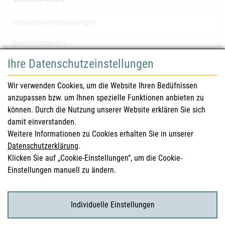
Vertriebseinschränkungen
Qualitätsmängel
Ihre Datenschutzeinstellungen
für Gesundheitsberufe
Wir verwenden Cookies, um die Website Ihren Bedüfnissen
anzupassen bzw. um Ihnen spezielle Funktionen anbieten zu
Sicherheitsinformationen (DHPC)
können. Durch die Nutzung unserer Website erklären Sie sich
Österreichisches Arzneibuch
damit einverstanden.
Weitere Informationen zu Cookies erhalten Sie in unserer
Klinische Prüfungen
Datenschutzerklärung
.
Klicken Sie auf „Cookie-Einstellungen“, um die Cookie-
Einstellungen manuell zu ändern.
für KonsumentInnen
Arzneimittel
Individuelle Einstellungen
Klinische Studien