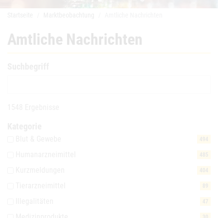
Startseite
Marktbeobachtung
Amtliche Nachrichten
Amtliche Nachrichten
Suchbegriff
1548 Ergebnisse
Kategorie
Blut & Gewebe
494
Humanarzneimittel
485
Kurzmeldungen
404
Tierarzneimittel
89
Illegalitäten
47
Medizinprodukte
30