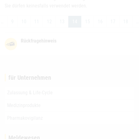
Sie dürfen keinesfalls verwendet werden.
…
9
10
11
12
13
14
15
16
17
18
…
Rückfragehinweis
für Unternehmen
Zulassung & Life-Cycle
Medizinprodukte
Pharmakovigilanz
Meldewesen