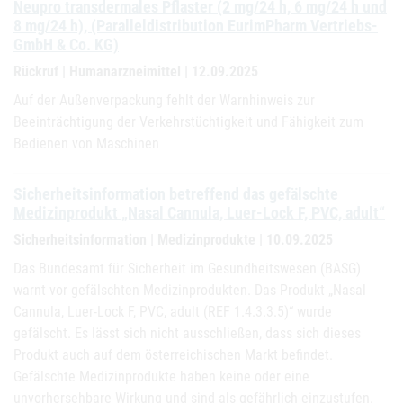
Neupro transdermales Pflaster (2 mg/24 h, 6 mg/24 h und
8 mg/24 h), (Paralleldistribution EurimPharm Vertriebs-
GmbH & Co. KG)
Rückruf | Humanarzneimittel | 12.09.2025
Auf der Außenverpackung fehlt der Warnhinweis zur
Beeinträchtigung der Verkehrstüchtigkeit und Fähigkeit zum
Bedienen von Maschinen
Sicherheitsinformation betreffend das gefälschte
Medizinprodukt „Nasal Cannula, Luer-Lock F, PVC, adult“
Sicherheitsinformation | Medizinprodukte | 10.09.2025
Das Bundesamt für Sicherheit im Gesundheitswesen (BASG)
warnt vor gefälschten Medizinprodukten. Das Produkt „Nasal
Cannula, Luer-Lock F, PVC, adult (REF 1.4.3.3.5)“ wurde
gefälscht. Es lässt sich nicht ausschließen, dass sich dieses
Produkt auch auf dem österreichischen Markt befindet.
Gefälschte Medizinprodukte haben keine oder eine
unvorhersehbare Wirkung und sind als gefährlich einzustufen.