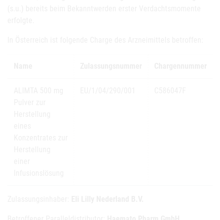
(s.u.) bereits beim Bekanntwerden erster Verdachtsmomente
erfolgte.
In Österreich ist folgende Charge des Arzneimittels betroffen:
Name
Zulassungsnummer
Chargennummer
ALIMTA 500 mg
EU/1/04/290/001
C586047F
Pulver zur
Herstellung
eines
Konzentrates zur
Herstellung
einer
Infusionslösung
Zulassungsinhaber:
Eli Lilly Nederland B.V.
Betroffener Paralleldistributor:
Haemato Pharm GmbH