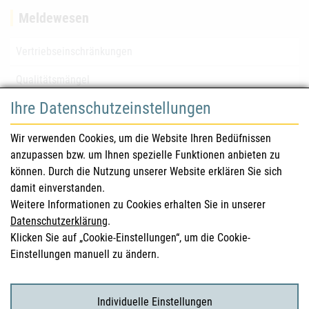
Meldewesen
Vertriebseinschränkungen
Qualitätsmängel
Ihre Datenschutzeinstellungen
für Gesundheitsberufe
Wir verwenden Cookies, um die Website Ihren Bedüfnissen
anzupassen bzw. um Ihnen spezielle Funktionen anbieten zu
Sicherheitsinformationen (DHPC)
können. Durch die Nutzung unserer Website erklären Sie sich
Österreichisches Arzneibuch
damit einverstanden.
Weitere Informationen zu Cookies erhalten Sie in unserer
Klinische Prüfungen
Datenschutzerklärung
.
Klicken Sie auf „Cookie-Einstellungen“, um die Cookie-
Einstellungen manuell zu ändern.
für KonsumentInnen
Arzneimittel
Individuelle Einstellungen