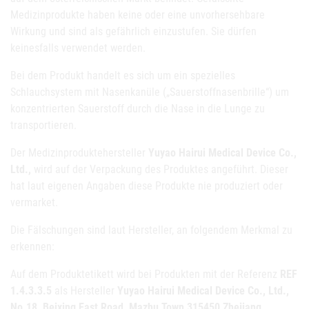
Medizinprodukte haben keine oder eine unvorhersehbare
Wirkung und sind als gefährlich einzustufen. Sie dürfen
keinesfalls verwendet werden.
Bei dem Produkt handelt es sich um ein spezielles
Schlauchsystem mit Nasenkanüle („Sauerstoffnasenbrille“) um
konzentrierten Sauerstoff durch die Nase in die Lunge zu
transportieren.
Der Medizinproduktehersteller
Yuyao Hairui Medical Device Co.,
Ltd.,
wird auf der Verpackung des Produktes angeführt. Dieser
hat laut eigenen Angaben diese Produkte nie produziert oder
vermarket.
Die Fälschungen sind laut Hersteller, an folgendem Merkmal zu
erkennen:
Auf dem Produktetikett wird bei Produkten mit der Referenz
REF
1.4.3.3.5
als Hersteller
Yuyao Hairui Medical Device Co., Ltd.,
No.18, Beixing East Road, Mazhu Town 315450 Zhejiang,