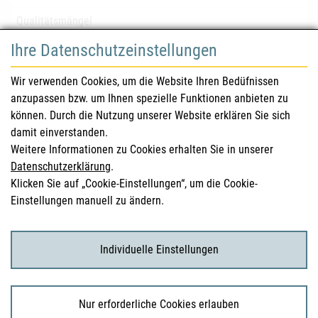
Qualitätsmängel
Ihre Datenschutzeinstellungen
für Gesundheitsberufe
Wir verwenden Cookies, um die Website Ihren Bedüfnissen
anzupassen bzw. um Ihnen spezielle Funktionen anbieten zu
Sicherheitsinformationen (DHPC)
können. Durch die Nutzung unserer Website erklären Sie sich
Österreichisches Arzneibuch
damit einverstanden.
Weitere Informationen zu Cookies erhalten Sie in unserer
Klinische Prüfungen
Datenschutzerklärung
.
Klicken Sie auf „Cookie-Einstellungen“, um die Cookie-
Einstellungen manuell zu ändern.
für KonsumentInnen
Arzneimittel
Individuelle Einstellungen
Klinische Studien
Nur erforderliche Cookies erlauben