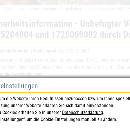
Sicherheitsinformation - Unbefugter Vertrieb der Chargen 1725204004 und 172
herheitsinformation - Unbefugter V
5204004 und 1725069002 durch Dr
heitsinformation | Medizinprodukte | 08.07.2026
ndesamt für Sicherheit im Gesundheitswesen (BASG) weist mit diesem
nprodukt „Dexcom G7-Sensor“ des Herstellers Dexcom, Inc. hin. Bei d
g der Gewebeglukose.
zeinstellungen
ersteller des Produktes besteht folgendes Risiko: Zwei Chargen (1
en, die vom Hersteller als Ausschussware eingestuft und zur Vernic
um die Website Ihren Bedüfnissen anzupassen bzw. um Ihnen speziel
ießend durch Dritte verkauft. Die betroffenen Sensoren wurden aufgru
tzung unserer Website erklären Sie sich damit einverstanden.
den Hersteller ausgeschieden, da diese nicht den Spezifikationen ent
u Cookies erhalten Sie in unserer
Datenschutzerklärung
.
e Informationen sowie vom Benutzer zu ergreifende Maßnahmen entne
Einstellungen“, um die Cookie-Einstellungen manuell zu ändern.
information des Herstellers.