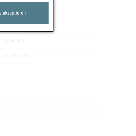
oren
e akzeptieren
 1725069002
s des Herstellers