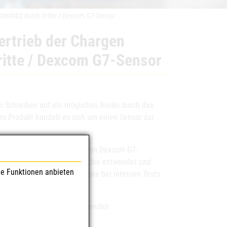
5069002 durch Dritte / Dexcom G7-Sensor
ertrieb der Chargen
itte / Dexcom G7-Sensor
 Schreiben auf ein mögliches Risiko durch das
em Produkt handelt es sich um einen Sensor zur
725204004 und 1725069002) von Dexcom G7-
htung vorgesehen waren, wurden entwendet und
le Funktionen anbieten
nd einer erhöhten Fehlerquote bei internen Tests
sprachen.
hmen Sie bitte der beiliegenden