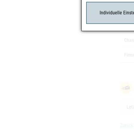
Medi
Individuelle Eins
Herst
Char
Firm
Let
Zurück