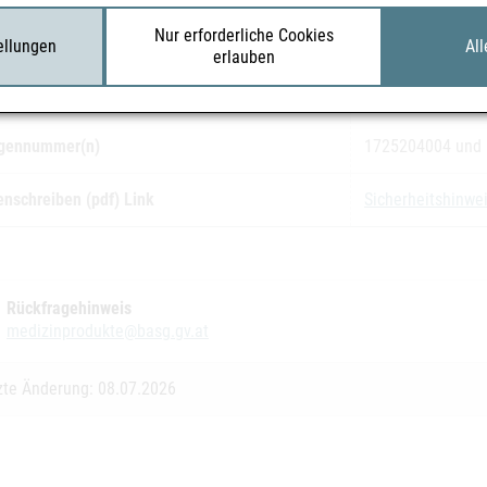
Nur erforderliche Cookies
zinprodukte
Dexcom G7-Sens
tellungen
All
erlauben
eller
Dexcom, Inc.
gennummer(n)
1725204004 und
enschreiben (pdf) Link
Sicherheitshinwei
Rückfragehinweis
medizinprodukte@basg.gv.at
zte Änderung: 08.07.2026