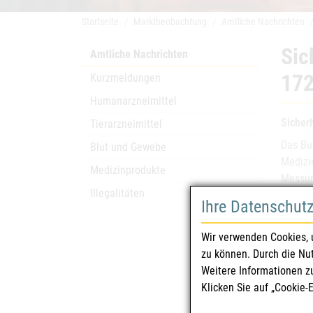
Startseite
Marktbeobachtung
Amtliche Nachrichten
Sic
Amtliche Nachrichten
172
Kurzmeldungen
Humanarzneimittel
Sicher
Tierarzneimittel
Das Bu
Blut und Gewebe
Medizi
Medizinprodukte
Messun
Illegalitäten
Ihre Datenschut
Laut H
Sensor
Wir verwenden Cookies, 
anschl
zu können. Durch die Nu
durch 
Weitere Informationen z
Weiter
Klicken Sie auf „Cookie-
Kunden