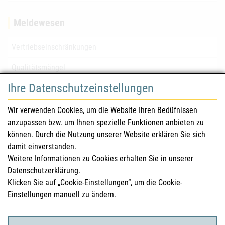
Meldewesen
Vertriebseinschränkungen
Qualitätsmängel
Ihre Datenschutzeinstellungen
für Gesundheitsberufe
Wir verwenden Cookies, um die Website Ihren Bedüfnissen
anzupassen bzw. um Ihnen spezielle Funktionen anbieten zu
Sicherheitsinformationen (DHPC)
können. Durch die Nutzung unserer Website erklären Sie sich
Österreichisches Arzneibuch
damit einverstanden.
Weitere Informationen zu Cookies erhalten Sie in unserer
Klinische Prüfungen
Datenschutzerklärung
.
Klicken Sie auf „Cookie-Einstellungen“, um die Cookie-
Einstellungen manuell zu ändern.
für KonsumentInnen
Arzneimittel