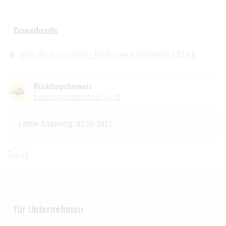
Downloads
West Nil Virus (WNV) - Risikoareale Österreich
| 95 KB
attach_file
Rückfragehinweis
haemovigilanz@basg.gv.at
Letzte Änderung: 03.09.2021
Zurück
für Unternehmen