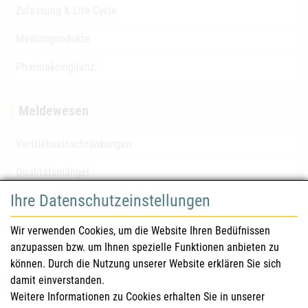
Zulassung & Life-Cycle
Medizinprodukte
Pharmakovigilanz
Meldewesen
Vertriebseinschränkungen
Qualitätsmängel
Ihre Datenschutzeinstellungen
für Gesundheitsberufe
Wir verwenden Cookies, um die Website Ihren Bedüfnissen
anzupassen bzw. um Ihnen spezielle Funktionen anbieten zu
Sicherheitsinformationen (DHPC)
können. Durch die Nutzung unserer Website erklären Sie sich
Österreichisches Arzneibuch
damit einverstanden.
Weitere Informationen zu Cookies erhalten Sie in unserer
Klinische Prüfungen