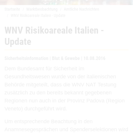
Startseite
Marktbeobachtung
Amtliche Nachrichten
WNV Risikoareale Italien - Update
WNV Risikoareale Italien -
Update
Sicherheitsinformation | Blut & Gewebe | 10.08.2016
Dem
Bundesamt
für Sicherheit
im
Gesundheitswesen
wurde
von
der
italienischen
Behörde
mitgeteilt,
dass
die
WNV
NAT
Testung
zusätzlich
zu
den
bereits
bekannt
gegebenen
Regionen
nun
auch
in der
Provinz
Padova
(Region
Veneto)
durchgeführt
wird.
Um
entsprechende
Beachtung
in den
Anamnesegesprächen
und
Spenderselektionen
wird