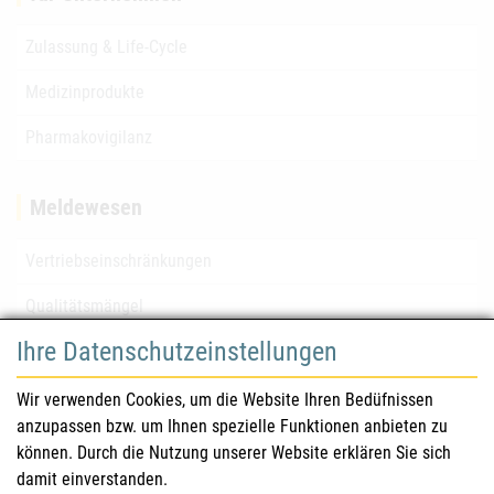
Zulassung & Life-Cycle
Medizinprodukte
Pharmakovigilanz
Meldewesen
Vertriebseinschränkungen
Qualitätsmängel
Ihre Datenschutzeinstellungen
für Gesundheitsberufe
Wir verwenden Cookies, um die Website Ihren Bedüfnissen
anzupassen bzw. um Ihnen spezielle Funktionen anbieten zu
Sicherheitsinformationen (DHPC)
können. Durch die Nutzung unserer Website erklären Sie sich
Österreichisches Arzneibuch
damit einverstanden.