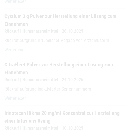
Atofab 10 mg-Hartkapseln
Weiterlesen
Cystium 3 g Pulver zur Herstellung einer Lösung zum
Einnehmen
Rückruf | Humanarzneimittel | 28.10.2025
Rückruf aufgrund irrtümlicher Abgabe von Ärztemustern
Cystium 3 g Pulver zur Herstellung einer Lösung zum Einnehmen
Weiterlesen
CitraFleet Pulver zur Herstellung einer Lösung zum
Einnehmen
Rückruf | Humanarzneimittel | 24.10.2025
Rückruf aufgrund inaktivierter Seriennummern
CitraFleet Pulver zur Herstellung einer Lösung zum Einnehmen
Weiterlesen
Irinotecan Hikma 20 mg/ml Konzentrat zur Herstellung
einer Infusionslösung
Rückruf | Humanarzneimittel | 10.10.2025