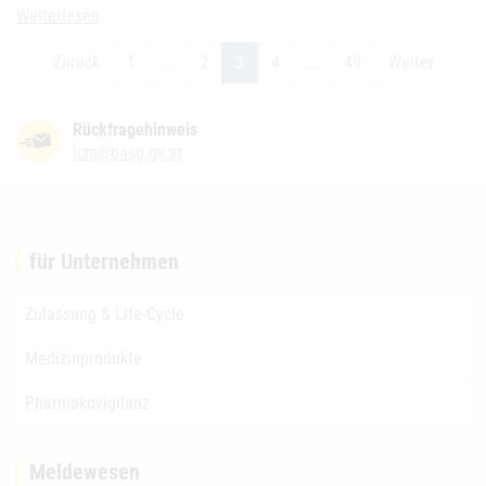
Neupro transdermales Pflaster (2 mg/24 h, 6 mg/24 h und 8 mg/24 
Weiterlesen
Zurück
1
…
2
3
4
…
49
Weiter
Rückfragehinweis
lcm@basg.gv.at
für Unternehmen
Zulassung & Life-Cycle
Medizinprodukte
Pharmakovigilanz
Meldewesen