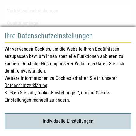
Vertriebseinschränkungen
Qualitätsmängel
Ihre Datenschutzeinstellungen
für Gesundheitsberufe
Wir verwenden Cookies, um die Website Ihren Bedüfnissen
anzupassen bzw. um Ihnen spezielle Funktionen anbieten zu
Sicherheitsinformationen (DHPC)
können. Durch die Nutzung unserer Website erklären Sie sich
Österreichisches Arzneibuch
damit einverstanden.
Weitere Informationen zu Cookies erhalten Sie in unserer
Klinische Prüfungen
Datenschutzerklärung
.
Klicken Sie auf „Cookie-Einstellungen“, um die Cookie-
Einstellungen manuell zu ändern.
für KonsumentInnen
Arzneimittel
Individuelle Einstellungen
Klinische Studien