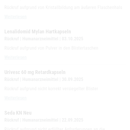
Rückruf aufgrund von Kristallbildung am äußeren Flaschenhals
Irinotecan Hikma 20 mg/ml Konzentrat zur Herstellung einer Infus
Weiterlesen
Lenalidomid Mylan Hartkapseln
Rückruf | Humanarzneimittel | 03.10.2025
Rückruf aufgrund von Pulver in den Blistertaschen
Lenalidomid Mylan Hartkapseln
Weiterlesen
Urivesc 60 mg Retardkapseln
Rückruf | Humanarzneimittel | 30.09.2025
Rückruf aufgrund nicht korrekt versiegelter Blister
Urivesc 60 mg Retardkapseln
Weiterlesen
Seda KN Neu
Rückruf | Humanarzneimittel | 22.09.2025
Rückruf aufgrund nicht erfüllter Anforderungen an die