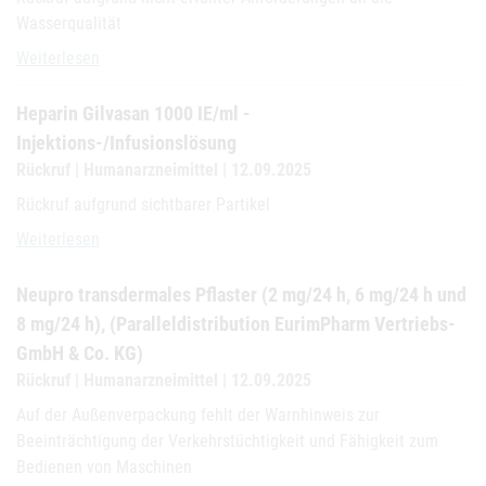
Wasserqualität
Seda KN Neu
Weiterlesen
Heparin Gilvasan 1000 IE/ml -
Injektions-/Infusionslösung
Rückruf | Humanarzneimittel | 12.09.2025
Rückruf aufgrund sichtbarer Partikel
Heparin Gilvasan 1000 IE/ml - Injektions-/Infusionslösung
Weiterlesen
Neupro transdermales Pflaster (2 mg/24 h, 6 mg/24 h und
8 mg/24 h), (Paralleldistribution EurimPharm Vertriebs-
GmbH & Co. KG)
Rückruf | Humanarzneimittel | 12.09.2025
Auf der Außenverpackung fehlt der Warnhinweis zur
Beeinträchtigung der Verkehrstüchtigkeit und Fähigkeit zum
Bedienen von Maschinen