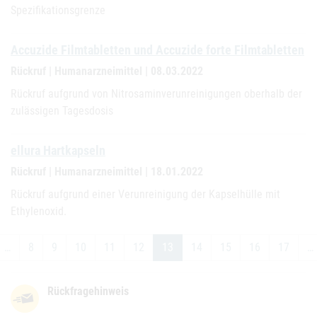
Spezifikationsgrenze
Accuzide Filmtabletten und Accuzide forte Filmtabletten
Rückruf | Humanarzneimittel | 08.03.2022
Rückruf aufgrund von Nitrosaminverunreinigungen oberhalb der
zulässigen Tagesdosis
ellura Hartkapseln
Rückruf | Humanarzneimittel | 18.01.2022
Rückruf aufgrund einer Verunreinigung der Kapselhülle mit
Ethylenoxid.
…
8
9
10
11
12
13
14
15
16
17
…
Rückfragehinweis