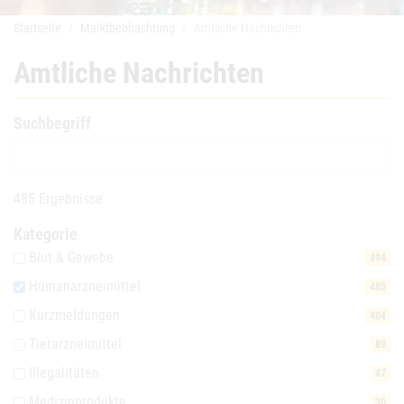
Startseite
Marktbeobachtung
Amtliche Nachrichten
Amtliche Nachrichten
Suchbegriff
485 Ergebnisse
Kategorie
Blut & Gewebe
494
Humanarzneimittel
485
Kurzmeldungen
404
Tierarzneimittel
89
Illegalitäten
47
Medizinprodukte
30