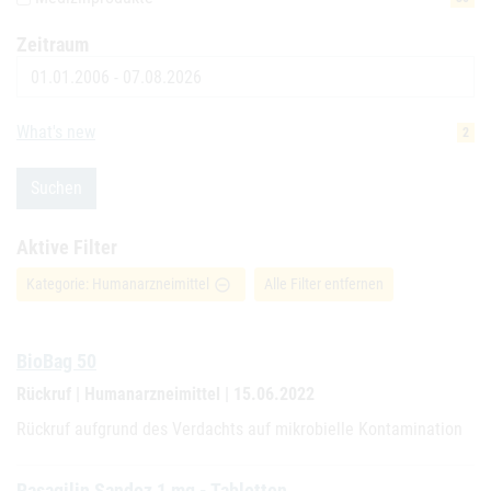
Zeitraum
Datum
What's new
2
Suchen
Aktive Filter
Kategorie: Humanarzneimittel
Alle Filter entfernen
remove_circle_outline
BioBag 50
Rückruf | Humanarzneimittel | 15.06.2022
Rückruf aufgrund des Verdachts auf mikrobielle Kontamination
Rasagilin Sandoz 1 mg - Tabletten