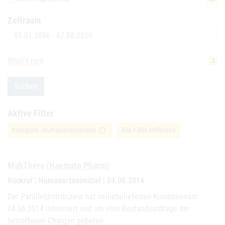
Zeitraum
Datum
What's new
2
Suchen
Aktive Filter
Kategorie: Humanarzneimittel
Alle Filter entfernen
remove_circle_outline
MabThera (Haemato Pharm)
Rückruf | Humanarzneimittel | 04.06.2014
Der Paralleldistributeur hat seinebelieferten KundInnenam
04.06.2014 informiert und um eine Bestandsabfrage der
betroffenen Chargen gebeten.