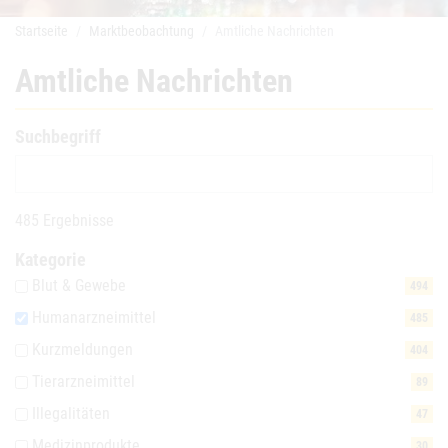
Startseite
Marktbeobachtung
Amtliche Nachrichten
Amtliche Nachrichten
Suchbegriff
485 Ergebnisse
Kategorie
Blut & Gewebe
494
Humanarzneimittel
485
Kurzmeldungen
404
Tierarzneimittel
89
Illegalitäten
47
Medizinprodukte
30