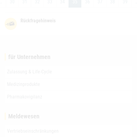
…
30
31
32
33
34
35
36
37
38
39
Rückfragehinweis
für Unternehmen
Zulassung & Life-Cycle
Medizinprodukte
Pharmakovigilanz
Meldewesen
Vertriebseinschränkungen