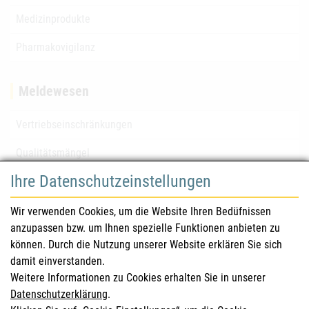
Medizinprodukte
Pharmakovigilanz
Meldewesen
Vertriebseinschränkungen
Qualitätsmängel
Ihre Datenschutzeinstellungen
für Gesundheitsberufe
Wir verwenden Cookies, um die Website Ihren Bedüfnissen
anzupassen bzw. um Ihnen spezielle Funktionen anbieten zu
Sicherheitsinformationen (DHPC)
können. Durch die Nutzung unserer Website erklären Sie sich
Österreichisches Arzneibuch
damit einverstanden.
Weitere Informationen zu Cookies erhalten Sie in unserer
Klinische Prüfungen
Datenschutzerklärung
.