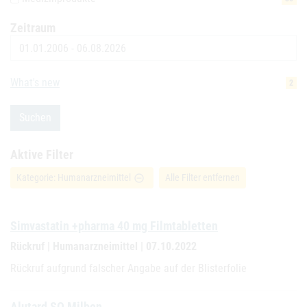
Zeitraum
Datum
What's new
2
Suchen
Aktive Filter
Kategorie: Humanarzneimittel
Alle Filter entfernen
remove_circle_outline
Simvastatin +pharma 40 mg Filmtabletten
Rückruf | Humanarzneimittel | 07.10.2022
Rückruf aufgrund falscher Angabe auf der Blisterfolie
Alutard SQ Milben