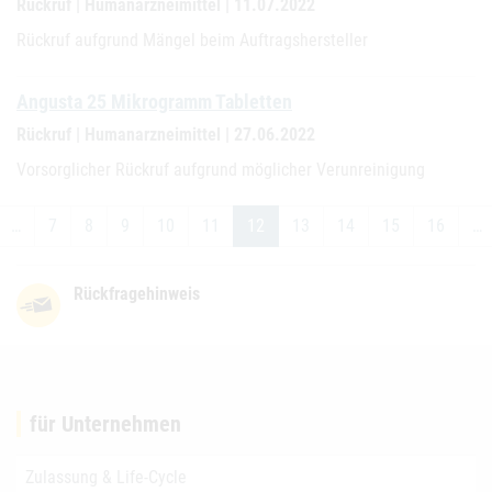
Rückruf | Humanarzneimittel | 11.07.2022
Rückruf aufgrund Mängel beim Auftragshersteller
Angusta 25 Mikrogramm Tabletten
Rückruf | Humanarzneimittel | 27.06.2022
Vorsorglicher Rückruf aufgrund möglicher Verunreinigung
…
7
8
9
10
11
12
13
14
15
16
…
Rückfragehinweis
für Unternehmen
Zulassung & Life-Cycle