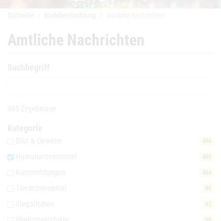
Startseite
Marktbeobachtung
Amtliche Nachrichten
Amtliche Nachrichten
Suchbegriff
485 Ergebnisse
Kategorie
Blut & Gewebe
494
Humanarzneimittel
485
Kurzmeldungen
404
Tierarzneimittel
89
Illegalitäten
47
Medizinprodukte
30