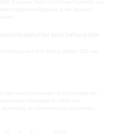
ECDC (European Centre for Disease Prevention and
s bekannt gegebenen Regionen, in den Regionen
wurden.
mittelknappheit bei ihrem Treffen in Rom
er Einladung nach Rom Anfang Oktober 2023 und
rt über neue Entwicklungen zu Fälschungen des
Die bestehenden Warnungen des BASG vom
ie Aussendung des Herstellers mit umfassenden
35
36
37
…
Weiter