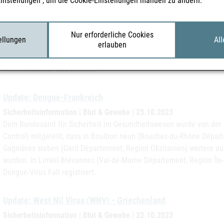
Einstellungen“, um die Cookie-Einstellungen manuell zu ändern.
nicht konformer Medizinprodukte des Typs „McGRATH MAC 
Sicherheitsinformation veröffentlicht
Sicherheitsinformation | Medizinprodukte | 24.10.2023
Nur erforderliche Cookies
tellungen
All
erlauben
"Mitteilung von Medtronic über gestohlene defekte Produkte – pot
Laryngoskope" Das BASG empfiehlt grundsätzlich dringend, Medizinp
Vertriebskanäle zu beziehen.
Update: Dengue-Frankreich
Sicherheitsinformation | Blut & Gewebe | 23.10.2023
Dem Bundesamt für Sicherheit im Gesundheitswesen wurde von der 
Control) mitgeteilt, dass in Boulbon neun (Bouches-du-Rhône Dépar
Gagnières sieben (Gard Département, Region Okzitanien) weitere a
wurden. In Limeil-Brévannes (Val-de-Marne Département, Region Île
Dengue-Virus Fall registriert.
Update: West Nil Virus (WNV) - Griechenland
Sicherheitsinformation | Blut & Gewebe | 23.10.2023