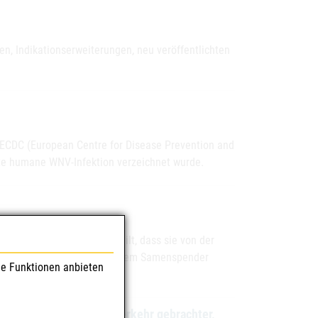
, Indikationserweiterungen, neu veröffentlichten
ECDC (European Centre for Disease Prevention and
tigte humane WNV-Infektion verzeichnet wurde.
änischen Behörde mitgeteilt, dass sie von der
nformiert wurde, dass bei dem Samenspender
le Funktionen anbieten
terer Folge illegal in Verkehr gebrachter,