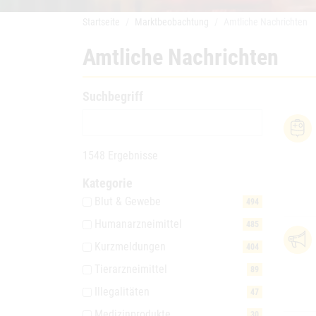
Startseite
Marktbeobachtung
Amtliche Nachrichten
Amtliche Nachrichten
Suchbegriff
1548 Ergebnisse
Kategorie
Blut & Gewebe
494
Humanarzneimittel
485
Kurzmeldungen
404
Tierarzneimittel
89
Illegalitäten
47
Medizinprodukte
30