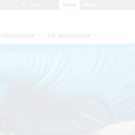
close
search
Suche
Deutsch
English
Suche
undheitsberufe
Für Unternehmen