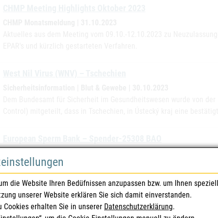
CHMP Meeting Highlights Oktober 2023
CHMP Monatsmeldung | 31.10.2023
Aktuelles aus dem Meeting vom 09.10.-12.10.2023 zu Neuzulassungen
EPAR's und kürzlich gestarteten Verfahren.
West Nil Virus (WNV) – Tschechien
Sicherheitsinformation | Blut & Gewebe | 30.10.2023
Dem Bundesamt für Sicherheit im Gesundheitswesen wurde von der 
Control) mitgeteilt, dass in Tschechien, in Ústecký kraj eine bestä
European Sperm Bank – Spender-25308 BAO
Sicherheitsinformation | Blut & Gewebe | 30.10.2023
zeinstellungen
Dem Bundesamt für Sicherheit im Gesundheitswesen wurde von der d
dänischen Gewebebank European Sperm Bank (DK257572) darüber i
um die Website Ihren Bedüfnissen anzupassen bzw. um Ihnen speziel
25308 BAO Muliple Sklerose diagnostiziert wurde.
tzung unserer Website erklären Sie sich damit einverstanden.
u Cookies erhalten Sie in unserer
Datenschutzerklärung
.
Der Hersteller Medtronic hat aufgrund gestohlener und in wei