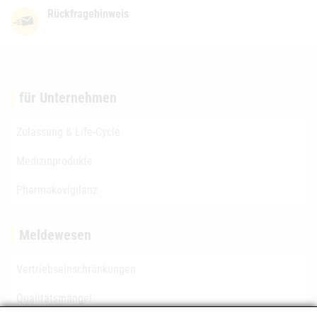
Rückfragehinweis
für Unternehmen
Zulassung & Life-Cycle
Medizinprodukte
Pharmakovigilanz
Meldewesen
Vertriebseinschränkungen
Qualitätsmängel