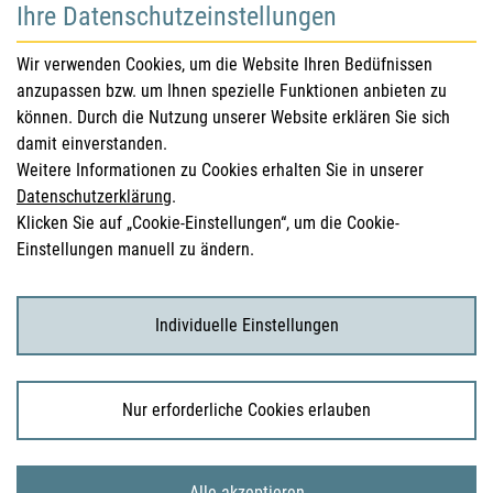
Ihre Datenschutzeinstellungen
für Gesundheitsberufe
Wir verwenden Cookies, um die Website Ihren Bedüfnissen
anzupassen bzw. um Ihnen spezielle Funktionen anbieten zu
Sicherheitsinformationen (DHPC)
können. Durch die Nutzung unserer Website erklären Sie sich
Österreichisches Arzneibuch
damit einverstanden.
Weitere Informationen zu Cookies erhalten Sie in unserer
Klinische Prüfungen
Datenschutzerklärung
.
Klicken Sie auf „Cookie-Einstellungen“, um die Cookie-
Einstellungen manuell zu ändern.
für KonsumentInnen
Arzneimittel
Individuelle Einstellungen
Klinische Studien
Nur erforderliche Cookies erlauben
© 2026 Bundesamt für Sicherheit im Gesundheitswesen
Alle akzeptieren