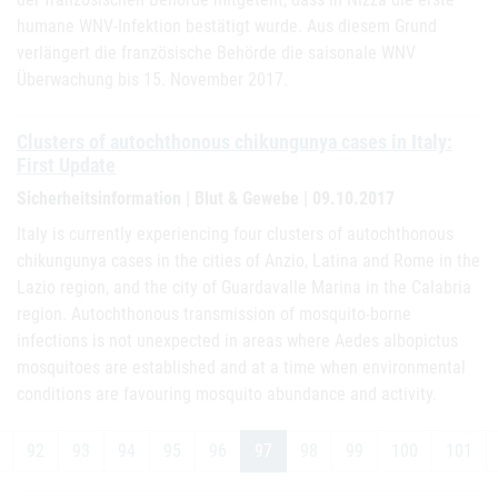
humane WNV-Infektion bestätigt wurde. Aus diesem Grund
verlängert die französische Behörde die saisonale WNV
Überwachung bis 15. November 2017.
Clusters of autochthonous chikungunya cases in Italy:
First Update
Sicherheitsinformation | Blut & Gewebe | 09.10.2017
Italy is currently experiencing four clusters of autochthonous
chikungunya cases in the cities of Anzio, Latina and Rome in the
Lazio region, and the city of Guardavalle Marina in the Calabria
region. Autochthonous transmission of mosquito-borne
infections is not unexpected in areas where Aedes albopictus
mosquitoes are established and at a time when environmental
conditions are favouring mosquito abundance and activity.
92
93
94
95
96
97
98
99
100
101