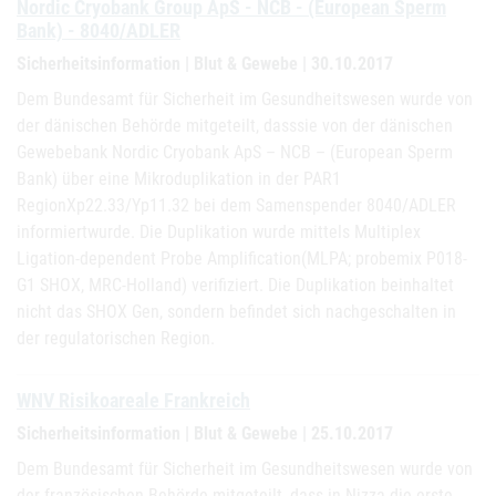
Nordic Cryobank Group ApS - NCB - (European Sperm
Bank) - 8040/ADLER
Sicherheitsinformation | Blut & Gewebe | 30.10.2017
Dem Bundesamt für Sicherheit im Gesundheitswesen wurde von
der dänischen Behörde mitgeteilt, dasssie von der dänischen
Gewebebank Nordic Cryobank ApS – NCB – (European Sperm
Bank) über eine Mikroduplikation in der PAR1
RegionXp22.33/Yp11.32 bei dem Samenspender 8040/ADLER
informiertwurde. Die Duplikation wurde mittels Multiplex
Ligation-dependent Probe Amplification(MLPA; probemix P018-
G1 SHOX, MRC-Holland) verifiziert. Die Duplikation beinhaltet
nicht das SHOX Gen, sondern befindet sich nachgeschalten in
der regulatorischen Region.
WNV Risikoareale Frankreich
Sicherheitsinformation | Blut & Gewebe | 25.10.2017
Dem Bundesamt für Sicherheit im Gesundheitswesen wurde von
der französischen Behörde mitgeteilt, dass in Nizza die erste