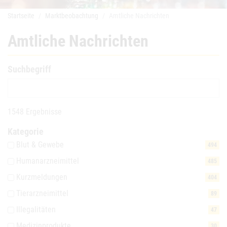
Startseite
Marktbeobachtung
Amtliche Nachrichten
Amtliche Nachrichten
Suchbegriff
1548 Ergebnisse
Kategorie
Blut & Gewebe
494
Humanarzneimittel
485
Kurzmeldungen
404
Tierarzneimittel
89
Illegalitäten
47
Medizinprodukte
30