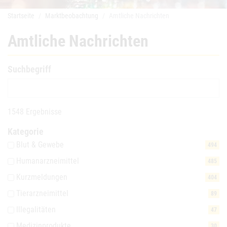
Startseite
Marktbeobachtung
Amtliche Nachrichten
Amtliche Nachrichten
Suchbegriff
1548 Ergebnisse
Kategorie
Blut & Gewebe
494
Humanarzneimittel
485
Kurzmeldungen
404
Tierarzneimittel
89
Illegalitäten
47
Medizinprodukte
30