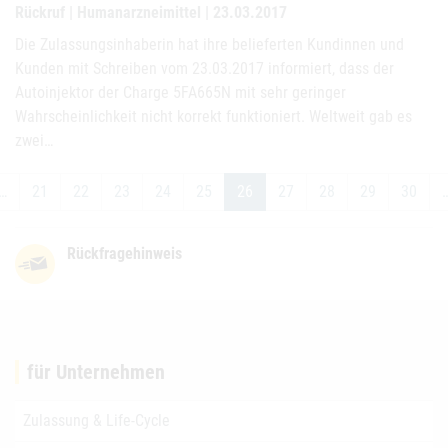
Rückruf | Humanarzneimittel | 23.03.2017
Die Zulassungsinhaberin hat ihre belieferten Kundinnen und
Kunden mit Schreiben vom 23.03.2017 informiert, dass der
Autoinjektor der Charge 5FA665N mit sehr geringer
Wahrscheinlichkeit nicht korrekt funktioniert. Weltweit gab es
zwei…
…
21
22
23
24
25
26
27
28
29
30
Rückfragehinweis
für Unternehmen
Zulassung & Life-Cycle