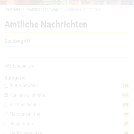
Startseite
Marktbeobachtung
Amtliche Nachrichten
Amtliche Nachrichten
Suchbegriff
485 Ergebnisse
Kategorie
Blut & Gewebe
494
Humanarzneimittel
485
Kurzmeldungen
404
Tierarzneimittel
89
Illegalitäten
47
Medizinprodukte
30