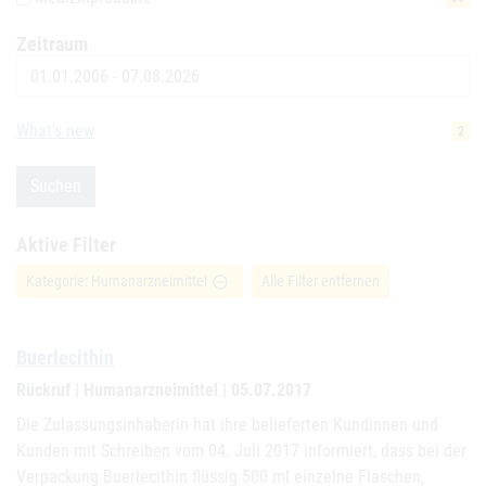
Zeitraum
Datum
What's new
2
Suchen
Aktive Filter
Kategorie: Humanarzneimittel
Alle Filter entfernen
remove_circle_outline
Buerlecithin
Rückruf | Humanarzneimittel | 05.07.2017
Die Zulassungsinhaberin hat ihre belieferten Kundinnen und
Kunden mit Schreiben vom 04. Juli 2017 informiert, dass bei der
Verpackung Buerlecithin flüssig 500 ml einzelne Flaschen,