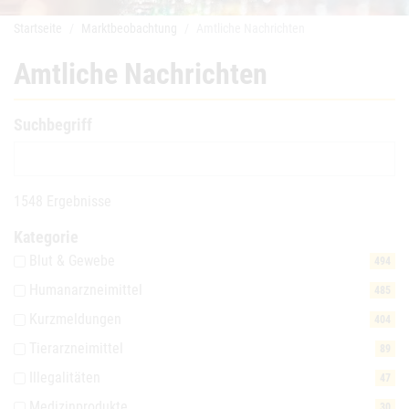
Startseite
Marktbeobachtung
Amtliche Nachrichten
Amtliche Nachrichten
Suchbegriff
1548 Ergebnisse
Kategorie
Blut & Gewebe
494
Humanarzneimittel
485
Kurzmeldungen
404
Tierarzneimittel
89
Illegalitäten
47
Medizinprodukte
30