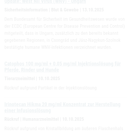
Update: West Nil Virus (WNV) - Ungarn
Sicherheitsinformation | Blut & Gewebe | 13.10.2025
Dem Bundesamt für Sicherheit im Gesundheitswesen wurde von
der ECDC (European Centre for Disease Prevention and Control)
mitgeteilt, dass in Ungarn, zusätzlich zu den bereits bekannt
gegebenen Regionen, in Csongrád und Jász-Nagykun-Szolnok
bestätigte humane WNV-Infektionen verzeichnet wurden.
Catophos 100 mg/ml + 0,05 mg/ml Injektionslösung für
Pferde, Rinder und Hunde
Tierarzneimittel | 10.10.2025
Rückruf aufgrund Partikel in der Injektionslösung
Irinotecan Hikma 20 mg/ml Konzentrat zur Herstellung
einer Infusionslösung
Rückruf | Humanarzneimittel | 10.10.2025
Rückruf aufgrund von Kristallbildung am äußeren Flaschenhals