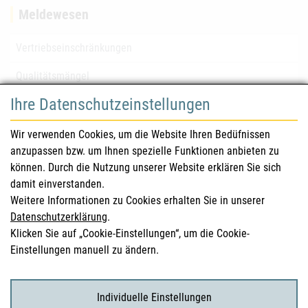
Meldewesen
Vertriebseinschränkungen
Qualitätsmängel
Ihre Datenschutzeinstellungen
für Gesundheitsberufe
Wir verwenden Cookies, um die Website Ihren Bedüfnissen
anzupassen bzw. um Ihnen spezielle Funktionen anbieten zu
Sicherheitsinformationen (DHPC)
können. Durch die Nutzung unserer Website erklären Sie sich
Österreichisches Arzneibuch
damit einverstanden.
Weitere Informationen zu Cookies erhalten Sie in unserer
Klinische Prüfungen
Datenschutzerklärung
.
Klicken Sie auf „Cookie-Einstellungen“, um die Cookie-
Einstellungen manuell zu ändern.
für KonsumentInnen
Arzneimittel
Individuelle Einstellungen