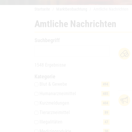
Startseite
Marktbeobachtung
Amtliche Nachrichten
Amtliche Nachrichten
Suchbegriff
1548 Ergebnisse
Kategorie
Blut & Gewebe
494
Humanarzneimittel
485
Kurzmeldungen
404
Tierarzneimittel
89
Illegalitäten
47
Medizinprodukte
30