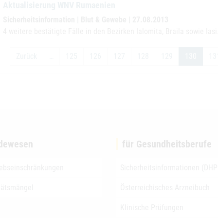
Aktualisierung WNV Rumaenien
Sicherheitsinformation | Blut & Gewebe | 27.08.2013
4 weitere bestätigte Fälle in den Bezirken Ialomita, Braila sowie Iasi
Zurück
…
125
126
127
128
129
130
13
dewesen
für Gesundheitsberufe
iebseinschränkungen
Sicherheitsinformationen (DHP
tätsmängel
Österreichisches Arzneibuch
Klinische Prüfungen