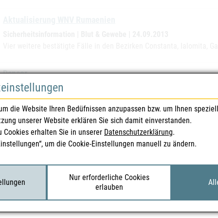
Aktualisierung WNV Rumaenien
Sicherheitsinformation | Blut & Gewebe | 24.09.2013
Vier weitere bestätigte Fälle in den Bezirken Constanta, Ialomita, Gal
Dancor
zeinstellungen
Rückruf | Humanarzneimittel | 17.09.2013
Die Zulassungsinhaberin hat ihre belieferten KundInnen mit Schreib
um die Website Ihren Bedüfnissen anzupassen bzw. um Ihnen speziel
Untersuchungen gezeigt haben, dass die optimale Wirksamkeit der
tzung unserer Website erklären Sie sich damit einverstanden.
Haltbarkeitszeitraum gewährleistet sein kann…
u Cookies erhalten Sie in unserer
Datenschutzerklärung
.
Einstellungen“, um die Cookie-Einstellungen manuell zu ändern.
Metacam
Austausch | Tierarzneimittel | 11.09.2013
Die Zulassungsinhaberin ihre belieferten Großhändler mit Schreibe
Nur erforderliche Cookies
tellungen
All
erlauben
Stabilitätsstudien Abweichungen bei einer bekannten Verunreinigung 
Rückruf durchgeführt…