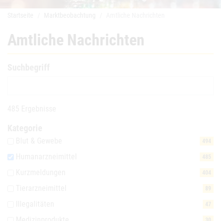
Startseite
Marktbeobachtung
Amtliche Nachrichten
Amtliche Nachrichten
Suchbegriff
485 Ergebnisse
Kategorie
Blut & Gewebe
494
Humanarzneimittel
485
Kurzmeldungen
404
Tierarzneimittel
89
Illegalitäten
47
Medizinprodukte
30