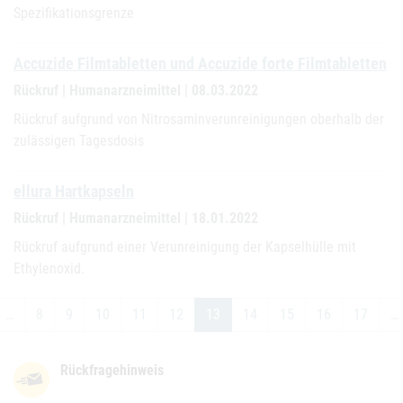
Spezifikationsgrenze
Accuzide Filmtabletten und Accuzide forte Filmtabletten
Rückruf | Humanarzneimittel | 08.03.2022
Rückruf aufgrund von Nitrosaminverunreinigungen oberhalb der
zulässigen Tagesdosis
ellura Hartkapseln
Rückruf | Humanarzneimittel | 18.01.2022
Rückruf aufgrund einer Verunreinigung der Kapselhülle mit
Ethylenoxid.
…
8
9
10
11
12
13
14
15
16
17
…
Rückfragehinweis