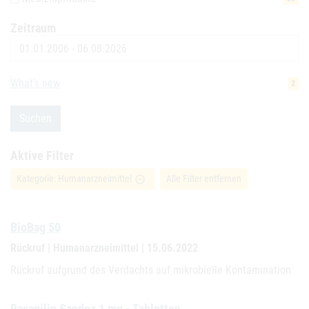
Zeitraum
Datum
What's new
2
Suchen
Aktive Filter
Kategorie: Humanarzneimittel
Alle Filter entfernen
remove_circle_outline
BioBag 50
Rückruf | Humanarzneimittel | 15.06.2022
Rückruf aufgrund des Verdachts auf mikrobielle Kontamination
Rasagilin Sandoz 1 mg - Tabletten