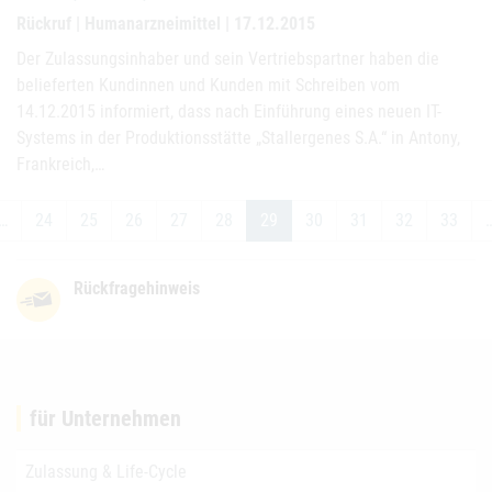
Rückruf | Humanarzneimittel | 17.12.2015
Der Zulassungsinhaber und sein Vertriebspartner haben die
belieferten Kundinnen und Kunden mit Schreiben vom
14.12.2015 informiert, dass nach Einführung eines neuen IT-
Systems in der Produktionsstätte „Stallergenes S.A.“ in Antony,
Frankreich,…
…
24
25
26
27
28
29
30
31
32
33
Rückfragehinweis
für Unternehmen
Zulassung & Life-Cycle