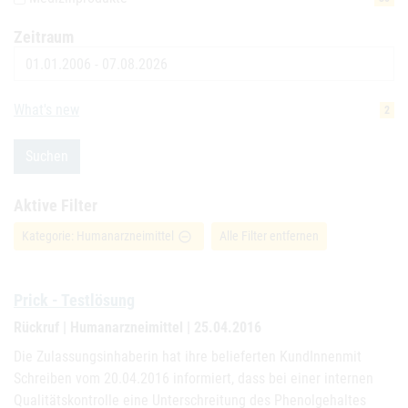
Zeitraum
Datum
What's new
2
Suchen
Aktive Filter
Kategorie: Humanarzneimittel
Alle Filter entfernen
remove_circle_outline
Prick - Testlösung
Rückruf | Humanarzneimittel | 25.04.2016
Die Zulassungsinhaberin hat ihre belieferten KundInnenmit
Schreiben vom 20.04.2016 informiert, dass bei einer internen
Qualitätskontrolle eine Unterschreitung des Phenolgehaltes