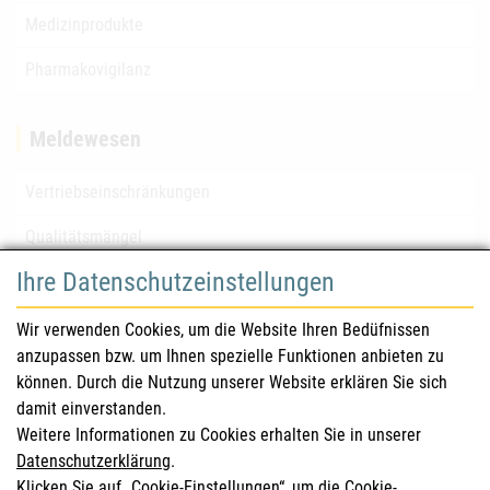
Medizinprodukte
Pharmakovigilanz
Meldewesen
Vertriebseinschränkungen
Qualitätsmängel
Ihre Datenschutzeinstellungen
für Gesundheitsberufe
Wir verwenden Cookies, um die Website Ihren Bedüfnissen
anzupassen bzw. um Ihnen spezielle Funktionen anbieten zu
Sicherheitsinformationen (DHPC)
können. Durch die Nutzung unserer Website erklären Sie sich
Österreichisches Arzneibuch
damit einverstanden.
Weitere Informationen zu Cookies erhalten Sie in unserer
Klinische Prüfungen
Datenschutzerklärung
.
Klicken Sie auf „Cookie-Einstellungen“, um die Cookie-