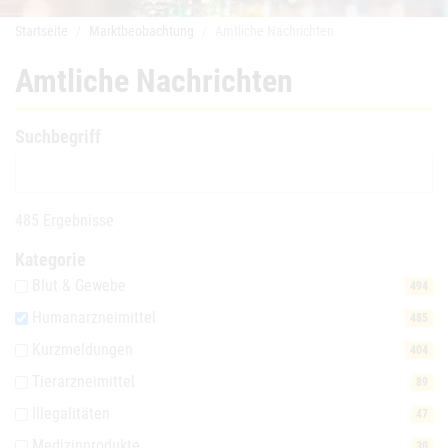
Startseite
Marktbeobachtung
Amtliche Nachrichten
Amtliche Nachrichten
Suchbegriff
485 Ergebnisse
Kategorie
Blut & Gewebe
494
Humanarzneimittel
485
Kurzmeldungen
404
Tierarzneimittel
89
Illegalitäten
47
Medizinprodukte
30