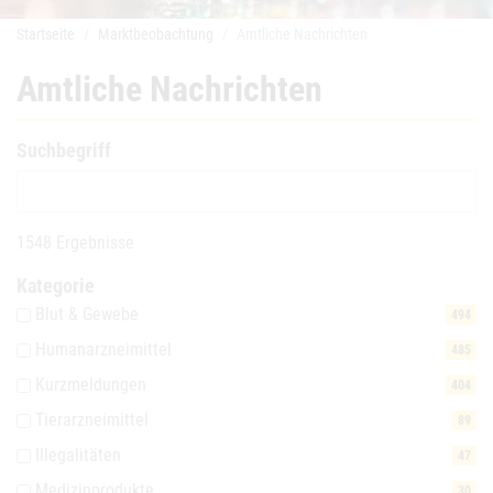
Startseite
Marktbeobachtung
Amtliche Nachrichten
Amtliche Nachrichten
Suchbegriff
1548 Ergebnisse
Kategorie
Blut & Gewebe
494
Humanarzneimittel
485
Kurzmeldungen
404
Tierarzneimittel
89
Illegalitäten
47
Medizinprodukte
30