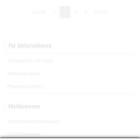
Zurück
1
2
3
4
Weiter
für Unternehmen
Zulassung & Life-Cycle
Medizinprodukte
Pharmakovigilanz
Meldewesen
Vertriebseinschränkungen
Qualitätsmängel