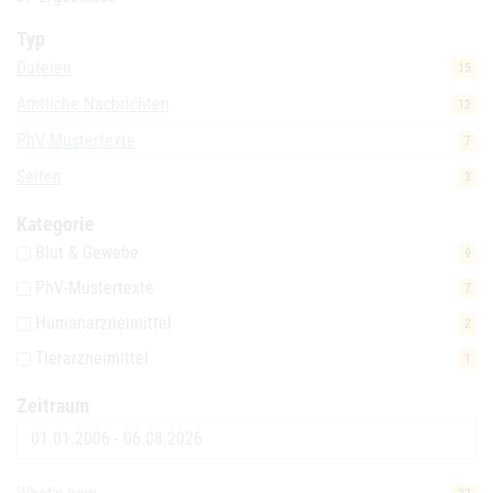
Typ
Dateien
15
Amtliche Nachrichten
12
PhV-Mustertexte
7
Seiten
3
Kategorie
Blut & Gewebe
9
PhV-Mustertexte
7
Humanarzneimittel
2
Tierarzneimittel
1
Zeitraum
Datum