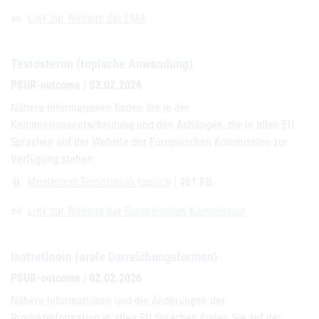
Link zur Website der EMA
link
Testosteron (topische Anwendung)
PSUR-outcome | 03.02.2026
Nähere Informationen finden Sie in der
Kommissionsentscheidung und den Anhängen, die in allen EU
Sprachen auf der Website der Europäischen Kommission zur
Verfügung stehen.
Mustertext Testosteron topisch
| 481 KB
attach_file
Link zur Website der Europäischen Kommission
link
Isotretinoin (orale Darreichungsformen)
PSUR-outcome | 02.02.2026
Nähere Informationen und die Änderungen der
Produktinformation in allen EU Sprachen finden Sie auf der