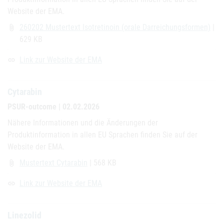
Website der EMA.
260202 Mustertext Isotretinoin (orale Darreichungsformen)
|
attach_file
629 KB
Link zur Website der EMA
link
Cytarabin
PSUR-outcome | 02.02.2026
Nähere Informationen und die Änderungen der
Produktinformation in allen EU Sprachen finden Sie auf der
Website der EMA.
Mustertext Cytarabin
| 568 KB
attach_file
Link zur Website der EMA
link
Linezolid