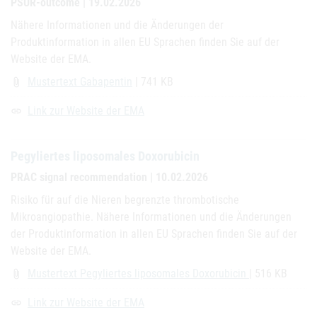
PSUR-outcome | 19.02.2026
Nähere Informationen und die Änderungen der
Produktinformation in allen EU Sprachen finden Sie auf der
Website der EMA.
Mustertext Gabapentin
| 741 KB
attach_file
Link zur Website der EMA
link
Pegyliertes liposomales Doxorubicin
PRAC signal recommendation | 10.02.2026
Risiko für auf die Nieren begrenzte thrombotische
Mikroangiopathie. Nähere Informationen und die Änderungen
der Produktinformation in allen EU Sprachen finden Sie auf der
Website der EMA.
Mustertext Pegyliertes liposomales Doxorubicin
| 516 KB
attach_file
Link zur Website der EMA
link