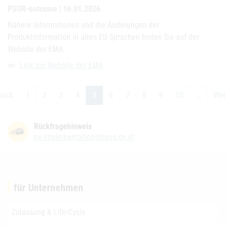
PSUR-outcome | 16.01.2026
Nähere Informationen und die Änderungen der
Produktinformation in allen EU Sprachen finden Sie auf der
Website der EMA.
Link zur Website der EMA
link
rück
1
2
3
4
5
6
7
8
9
10
…
Wei
Rückfragehinweis
pv-implementation@basg.gv.at
für Unternehmen
Zulassung & Life-Cycle