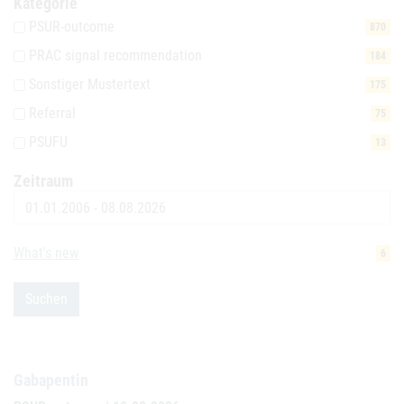
Kategorie
PSUR-outcome
870
PRAC signal recommendation
184
Sonstiger Mustertext
175
Referral
75
PSUFU
13
Zeitraum
Datum
What's new
6
Suchen
Gabapentin