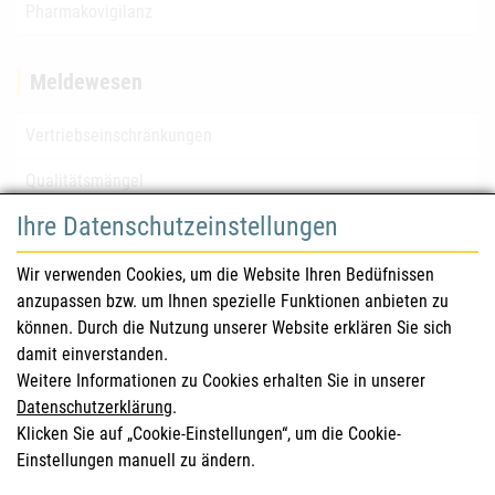
Pharmakovigilanz
Meldewesen
Vertriebseinschränkungen
Qualitätsmängel
Ihre Datenschutzeinstellungen
für Gesundheitsberufe
Wir verwenden Cookies, um die Website Ihren Bedüfnissen
anzupassen bzw. um Ihnen spezielle Funktionen anbieten zu
Sicherheitsinformationen (DHPC)
können. Durch die Nutzung unserer Website erklären Sie sich
Österreichisches Arzneibuch
damit einverstanden.
Weitere Informationen zu Cookies erhalten Sie in unserer
Klinische Prüfungen
Datenschutzerklärung
.
Klicken Sie auf „Cookie-Einstellungen“, um die Cookie-
Einstellungen manuell zu ändern.
für KonsumentInnen