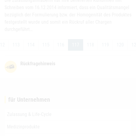
Die Zulassungsinhaberin hat ihre belieferten KundInnen mit
Schreiben vom 16.12.2014 informiert, dass ein Qualitätsmangel
bezüglich der Formulierung bzw. der Homogenität des Produktes
festgestellt wurde und somit ein Rückruf aller Chargen
durchgeführt…
12
113
114
115
116
117
118
119
120
1
Rückfragehinweis
für Unternehmen
Zulassung & Life-Cycle
Medizinprodukte