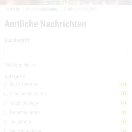
Startseite
Marktbeobachtung
Amtliche Nachrichten
Amtliche Nachrichten
Suchbegriff
1548 Ergebnisse
Kategorie
Blut & Gewebe
494
Humanarzneimittel
485
Kurzmeldungen
404
Tierarzneimittel
89
Illegalitäten
47
Medizinprodukte
30