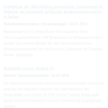
Ergebnisse der Überprüfung generischer Zulassungen in
Hinblick auf potentiell gefälschte Bioäquivalenzstudien
in Indien
Sicherheitsinformation | Kurzmeldungen | 23.01.2015
Maßnahmen auf EU Ebene Durch eine Inspektion beim
Forschungsdienstleister GVK Biosciences in Hyderabad (Indien)
wurden gravierende Mängel bei den dort durchgeführten
Bioäquivalenzstudien, die als Basis zur Zulassung von Generika
dienen, aufgezeigt.…
BioMonde Larven, BioBag (2)
Rückruf | Humanarzneimittel | 20.01.2015
Die Vertriebspartnerin hat ihre belieferten KundInnen informiert,
dass bei der täglichen Kontrolle der Sterilitätstests der
Endprodukte von Charge 02-150115 eine Trübung festgestellt
wurde und somit potentiell von einer Verkeimung ausgegangen
werden…