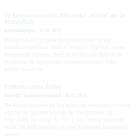
EU-Kommission entlässt Pille danach „ellaOne“ aus der
Rezeptpflicht
Kurzmeldungen | 15.01.2015
Maßnahmen auf EU Ebene Die EU-Kommission hat das
Notfallkontrazeptivum „ellaOne“ (Wirkstoff: Ulipristal) aus der
Rezeptpflicht entlassen. Damit ist die Brüsseler Behörde der
Empfehlung der Europäischen Arzneimittelagentur (EMA)
gefolgt, die sich im…
BioMonde Larven, BioBag
Rückruf | Humanarzneimittel | 15.01.2015
Die Vertriebspartnerin hat ihre belieferten KundInnen informiert,
dass bei der täglichen Kontrolle der Sterilitätstests der
Endprodukte von Charge 02-150112 eine Trübung festgestellt
wurde und somit potentiell von einer Verkeimung ausgegangen
werden…