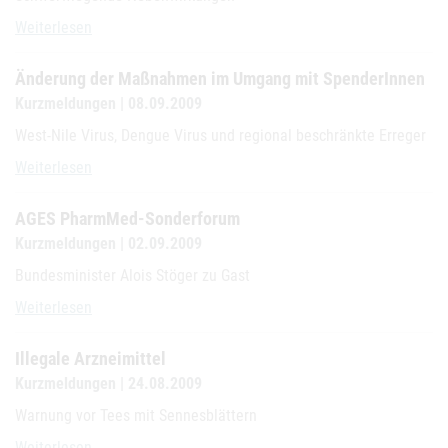
Warnung vor Räuchermischungen
Weiterlesen
Änderung der Maßnahmen im Umgang mit SpenderInnen
Kurzmeldungen | 08.09.2009
West-Nile Virus, Dengue Virus und regional beschränkte Erreger
Änderung der Maßnahmen im Umgang mit SpenderInnen
Weiterlesen
AGES PharmMed-Sonderforum
Kurzmeldungen | 02.09.2009
Bundesminister Alois Stöger zu Gast
AGES PharmMed-Sonderforum
Weiterlesen
Illegale Arzneimittel
Kurzmeldungen | 24.08.2009
Warnung vor Tees mit Sennesblättern
Illegale Arzneimittel
Weiterlesen