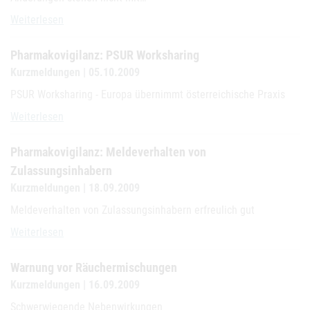
Neues §24/§25 AMG Antragsformular
Weiterlesen
Pharmakovigilanz: PSUR Worksharing
Kurzmeldungen | 05.10.2009
PSUR Worksharing - Europa übernimmt österreichische Praxis
Pharmakovigilanz: PSUR Worksharing
Weiterlesen
Pharmakovigilanz: Meldeverhalten von
Zulassungsinhabern
Kurzmeldungen | 18.09.2009
Meldeverhalten von Zulassungsinhabern erfreulich gut
Pharmakovigilanz: Meldeverhalten von Zulassungsinhabern
Weiterlesen
Warnung vor Räuchermischungen
Kurzmeldungen | 16.09.2009
Schwerwiegende Nebenwirkungen