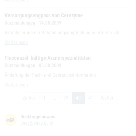
Versorgungsengpass von Cerezyme
Kurzmeldungen | 14.08.2009
Aktualisierung der Behandlungsempfehlungen erforderlich
Versorgungsengpass von Cerezyme
Weiterlesen
Fluconazol-hältige Arzneispezialitäten
Kurzmeldungen | 03.08.2009
Änderung der Fach- und Gebrauchsinformation
Fluconazol-hältige Arzneispezialitäten
Weiterlesen
Zurück
1
…
39
40
41
Weiter
Rückfragehinweis
basg@basg.gv.at