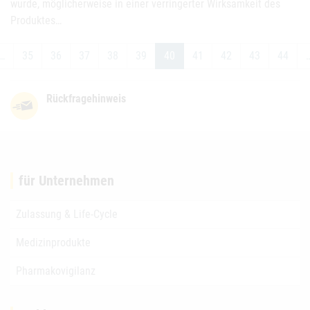
wurde, möglicherweise in einer verringerter Wirksamkeit des
Produktes…
…
35
36
37
38
39
40
41
42
43
44
Rückfragehinweis
für Unternehmen
Zulassung & Life-Cycle
Medizinprodukte
Pharmakovigilanz