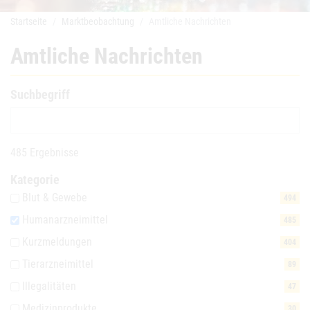
Startseite
Marktbeobachtung
Amtliche Nachrichten
Amtliche Nachrichten
Suchbegriff
485 Ergebnisse
Kategorie
Blut & Gewebe
494
Humanarzneimittel
485
Kurzmeldungen
404
Tierarzneimittel
89
Illegalitäten
47
Medizinprodukte
30