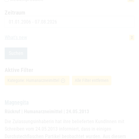
Zeitraum
Datum
What's new
2
Suchen
Aktive Filter
Kategorie: Humanarzneimittel
Alle Filter entfernen
remove_circle_outline
Magnegita
Rückruf | Humanarzneimittel | 24.05.2013
Die Zulassungsinhaberin hat ihre belieferten KundInnen mit
Schreiben vom 24.05.2013 informiert, dass in einigen
Durchstechflaschen Partikel beobachtet wurden. Aus diesem