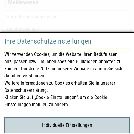
Meldewesen
Vertriebseinschränkungen
Qualitätsmängel
Ihre Datenschutzeinstellungen
für Gesundheitsberufe
Wir verwenden Cookies, um die Website Ihren Bedüfnissen
anzupassen bzw. um Ihnen spezielle Funktionen anbieten zu
Sicherheitsinformationen (DHPC)
können. Durch die Nutzung unserer Website erklären Sie sich
Österreichisches Arzneibuch
damit einverstanden.
Weitere Informationen zu Cookies erhalten Sie in unserer
Klinische Prüfungen
Datenschutzerklärung
.
Klicken Sie auf „Cookie-Einstellungen“, um die Cookie-
Einstellungen manuell zu ändern.
für KonsumentInnen
Arzneimittel
Individuelle Einstellungen
Klinische Studien