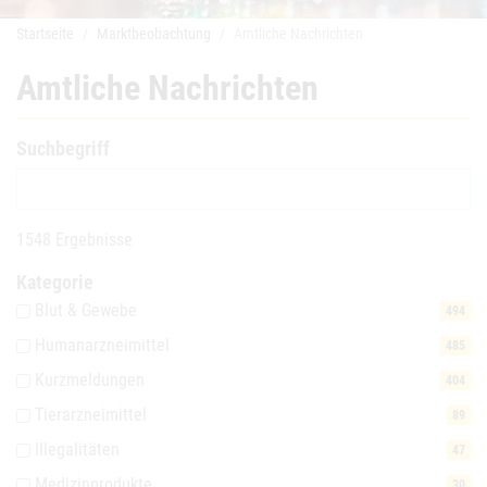
Startseite
Marktbeobachtung
Amtliche Nachrichten
Amtliche Nachrichten
Suchbegriff
1548 Ergebnisse
Kategorie
Blut & Gewebe
494
Humanarzneimittel
485
Kurzmeldungen
404
Tierarzneimittel
89
Illegalitäten
47
Medizinprodukte
30