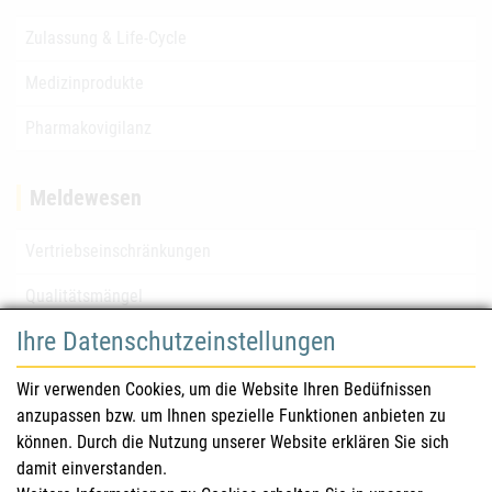
Zulassung & Life-Cycle
Medizinprodukte
Pharmakovigilanz
Meldewesen
Vertriebseinschränkungen
Qualitätsmängel
Ihre Datenschutzeinstellungen
für Gesundheitsberufe
Wir verwenden Cookies, um die Website Ihren Bedüfnissen
anzupassen bzw. um Ihnen spezielle Funktionen anbieten zu
Sicherheitsinformationen (DHPC)
können. Durch die Nutzung unserer Website erklären Sie sich
Österreichisches Arzneibuch
damit einverstanden.