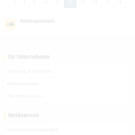
…
7
8
9
10
11
12
13
14
15
16
…
Rückfragehinweis
für Unternehmen
Zulassung & Life-Cycle
Medizinprodukte
Pharmakovigilanz
Meldewesen
Vertriebseinschränkungen