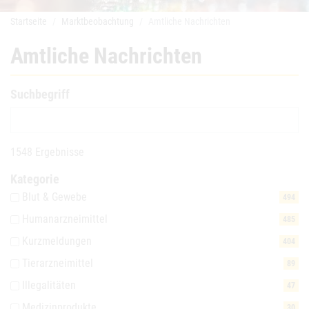
Startseite
Marktbeobachtung
Amtliche Nachrichten
Amtliche Nachrichten
Suchbegriff
1548 Ergebnisse
Kategorie
Blut & Gewebe
494
Humanarzneimittel
485
Kurzmeldungen
404
Tierarzneimittel
89
Illegalitäten
47
Medizinprodukte
30